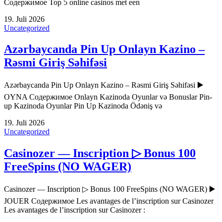
Содержимое Top 5 online casinos met een
19. Juli 2026
Uncategorized
Azərbaycanda Pin Up Onlayn Kazino –
Rəsmi Giriş Səhifəsi
Azərbaycanda Pin Up Onlayn Kazino – Rəsmi Giriş Səhifəsi ▶️
OYNA Содержимое Onlayn Kazinoda Oyunlar və Bonuslar Pin-
up Kazinoda Oyunlar Pin Up Kazinoda Ödəniş və
19. Juli 2026
Uncategorized
Casinozer — Inscription ▷ Bonus 100
FreeSpins (NO WAGER)
Casinozer — Inscription ▷ Bonus 100 FreeSpins (NO WAGER) ▶️
JOUER Содержимое Les avantages de l’inscription sur Casinozer
Les avantages de l’inscription sur Casinozer :