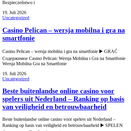
Bezpieczeństwo i
19. Juli 2026
Uncategorized
Casino Pelican – wersja mobilna i gra na
smartfonie
Casino Pelican – wersja mobilna i gra na smartfonie ▶️ GRAĆ
Содержимое Casino Pelican: Wersja Mobilna i Gra na Smartfonie
Wersja Mobilna Gra na Smartfonie
19. Juli 2026
Uncategorized
Beste buitenlandse online casino voor
spelers uit Nederland – Ranking op basis
van veiligheid en betrouwbaarheid
Beste buitenlandse online casino voor spelers uit Nederland –
Ranking op basis van veiligheid en betrouwbaarheid ▶️ SPELEN