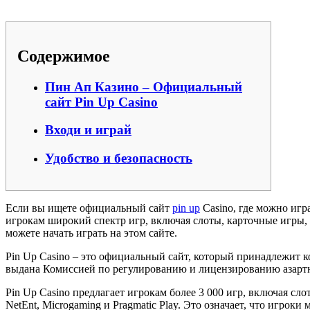
Содержимое
Пин Ап Казино – Официальный
сайт Pin Up Casino
Входи и играй
Удобство и безопасность
Если вы ищете официальный сайт
pin up
Casino, где можно игра
игрокам широкий спектр игр, включая слоты, карточные игры, 
можете начать играть на этом сайте.
Pin Up Casino – это официальный сайт, который принадлежит к
выдана Комиссией по регулированию и лицензированию азартных
Pin Up Casino предлагает игрокам более 3 000 игр, включая сл
NetEnt, Microgaming и Pragmatic Play. Это означает, что игрок