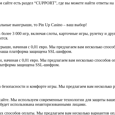
 сайте есть раздел “СUPPORT”, где вы можете найти ответы на 
еальные выигрыши, то Pin Up Casino – ваш выбор!
 более 3 000 игр, включая слоты, карточные игры, рулетку и д
ится.
ши, начиная с 0,01 евро. Мы предлагаем вам несколько способов 
о наша платформа защищена SSL-шифром.
начиная с 0,01 евро. Мы предлагаем вам несколько способов опла
 платформа защищена SSL-шифром.
в безопасности и комфорте игры. Мы предлагаем вам несколько р
 сайте. Мы используем современные технологии для защиты ваш
я будет использована неавторизованными лицами.
х способов оплаты. Мы предлагаем вам несколько вариантов опл