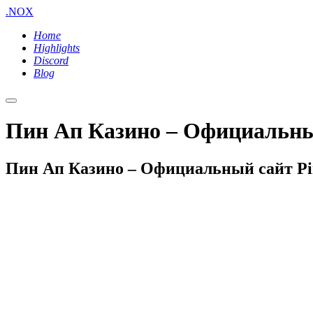
.NOX
Home
Highlights
Discord
Blog
Hauptmenü
Пин Ап Казино – Официальный 
Пин Ап Казино – Официальный сайт Pin 