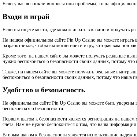
Если у вас возникли вопросы или проблемы, то на официальном
Входи и играй
Если вы ищете место, где можно играть в казино и получать р
На нашем официальном сайте Pin Up Casino вы можете играть в
разработчиков, чтобы вы могли найти игру, которая вам понрав
Кроме того, на нашем сайте вы можете получать реальные выигры
нужно беспокоиться о безопасности своих данных, потому чт
Также, на нашем сайте вы можете получать реальные выигрыши, 
беспокоиться о безопасности своих данных, потому что наша
Удобство и безопасность
На официальном сайте Pin Up Casino вы можете быть уверены 
беспокоиться о безопасности.
Первым шагом к безопасности является регистрация на нашем
счета. Вам не нужно беспокоиться о том, что ваша информаци
Вторым шагом к безопасности является использование надежны