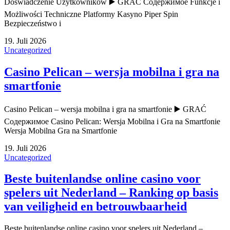
Doświadczenie Użytkowników ▶️ GRAĆ Содержимое Funkcje i
Możliwości Techniczne Platformy Kasyno Piper Spin
Bezpieczeństwo i
19. Juli 2026
Uncategorized
Casino Pelican – wersja mobilna i gra na
smartfonie
Casino Pelican – wersja mobilna i gra na smartfonie ▶️ GRAĆ
Содержимое Casino Pelican: Wersja Mobilna i Gra na Smartfonie
Wersja Mobilna Gra na Smartfonie
19. Juli 2026
Uncategorized
Beste buitenlandse online casino voor
spelers uit Nederland – Ranking op basis
van veiligheid en betrouwbaarheid
Beste buitenlandse online casino voor spelers uit Nederland –