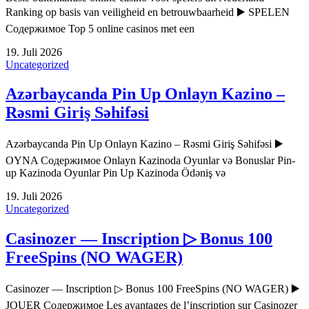
Ranking op basis van veiligheid en betrouwbaarheid ▶️ SPELEN
Содержимое Top 5 online casinos met een
19. Juli 2026
Uncategorized
Azərbaycanda Pin Up Onlayn Kazino –
Rəsmi Giriş Səhifəsi
Azərbaycanda Pin Up Onlayn Kazino – Rəsmi Giriş Səhifəsi ▶️
OYNA Содержимое Onlayn Kazinoda Oyunlar və Bonuslar Pin-
up Kazinoda Oyunlar Pin Up Kazinoda Ödəniş və
19. Juli 2026
Uncategorized
Casinozer — Inscription ▷ Bonus 100
FreeSpins (NO WAGER)
Casinozer — Inscription ▷ Bonus 100 FreeSpins (NO WAGER) ▶️
JOUER Содержимое Les avantages de l’inscription sur Casinozer