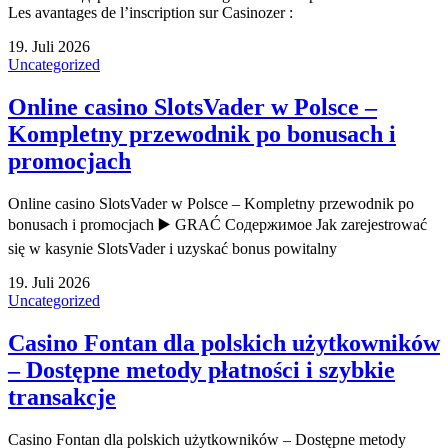
Les avantages de l’inscription sur Casinozer :
19. Juli 2026
Uncategorized
Online casino SlotsVader w Polsce –
Kompletny przewodnik po bonusach i
promocjach
Online casino SlotsVader w Polsce – Kompletny przewodnik po
bonusach i promocjach ▶️ GRAĆ Содержимое Jak zarejestrować
się w kasynie SlotsVader i uzyskać bonus powitalny
19. Juli 2026
Uncategorized
Casino Fontan dla polskich użytkowników
– Dostępne metody płatności i szybkie
transakcje
Casino Fontan dla polskich użytkowników – Dostępne metody