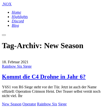
.NOX
Home
Highlights
Discord
Blog
Hauptmenü
Tag-Archiv:
New Season
18. Februar 2021
Rainbow Six Siege
Kommt die C4 Drohne in Jahr 6?
Y6S1 von R6 Siege steht vor der Tür. Jetzt ist auch der Name
offiziell: Operation Crimson Heist. Der Teaser selbst verrät noch
nicht viel. Ihr
New Season
Operator
Rainbow Six
Siege