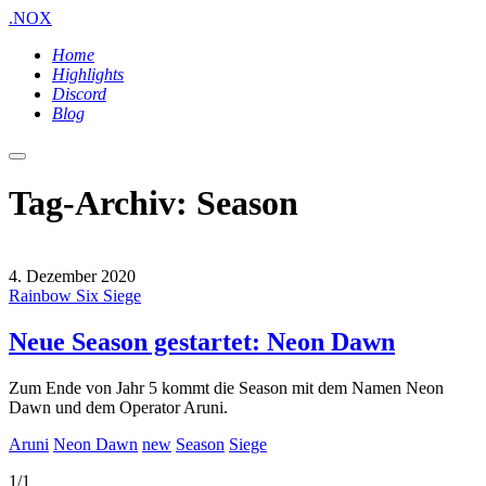
.NOX
Home
Highlights
Discord
Blog
Hauptmenü
Tag-Archiv:
Season
4. Dezember 2020
Rainbow Six Siege
Neue Season gestartet: Neon Dawn
Zum Ende von Jahr 5 kommt die Season mit dem Namen Neon
Dawn und dem Operator Aruni.
Aruni
Neon Dawn
new
Season
Siege
1/1