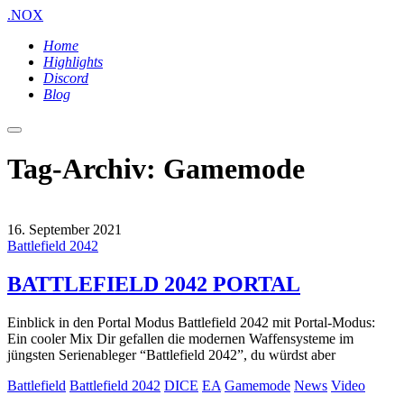
.NOX
Home
Highlights
Discord
Blog
Hauptmenü
Tag-Archiv:
Gamemode
16. September 2021
Battlefield 2042
BATTLEFIELD 2042 PORTAL
Einblick in den Portal Modus Battlefield 2042 mit Portal-Modus:
Ein cooler Mix Dir gefallen die modernen Waffensysteme im
jüngsten Serienableger “Battlefield 2042”, du würdst aber
Battlefield
Battlefield 2042
DICE
EA
Gamemode
News
Video