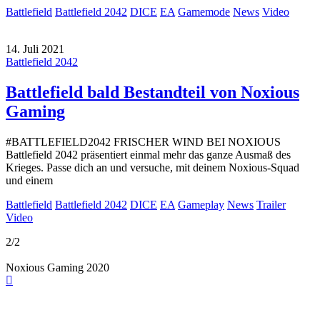
Battlefield
Battlefield 2042
DICE
EA
Gamemode
News
Video
14. Juli 2021
Battlefield 2042
Battlefield bald Bestandteil von Noxious
Gaming
#BATTLEFIELD2042 FRISCHER WIND BEI NOXIOUS
Battlefield 2042 präsentiert einmal mehr das ganze Ausmaß des
Krieges. Passe dich an und versuche, mit deinem Noxious-Squad
und einem
Battlefield
Battlefield 2042
DICE
EA
Gameplay
News
Trailer
Video
2/2
Noxious Gaming 2020