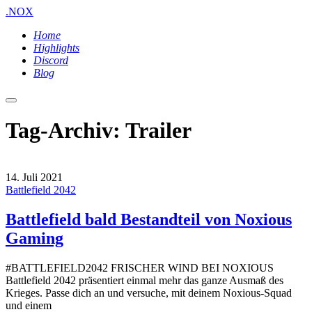
.NOX
Home
Highlights
Discord
Blog
Hauptmenü
Tag-Archiv:
Trailer
14. Juli 2021
Battlefield 2042
Battlefield bald Bestandteil von Noxious
Gaming
#BATTLEFIELD2042 FRISCHER WIND BEI NOXIOUS
Battlefield 2042 präsentiert einmal mehr das ganze Ausmaß des
Krieges. Passe dich an und versuche, mit deinem Noxious-Squad
und einem