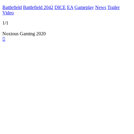
Battlefield
Battlefield 2042
DICE
EA
Gameplay
News
Trailer
Video
1/1
Noxious Gaming 2020