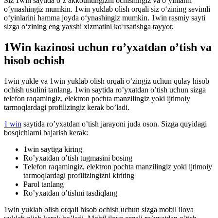
Siz 1win saytida o‘z akkountingizni ochishingiz va o‘yinlarni
o‘ynashingiz mumkin. 1win yuklab olish orqali siz o‘zining sevimli
o‘yinlarini hamma joyda o‘ynashingiz mumkin. 1win rasmiy sayti
sizga o‘zining eng yaxshi xizmatini ko‘rsatishga tayyor.
1Win kazinosi uchun ro’yxatdan o’tish va
hisob ochish
1win yukle va 1win yuklab olish orqali o’zingiz uchun qulay hisob
ochish usulini tanlang. 1win saytida ro’yxatdan o’tish uchun sizga
telefon raqamingiz, elektron pochta manzilingiz yoki ijtimoiy
tarmoqlardagi profilizingiz kerak bo’ladi.
1 win
saytida ro’yxatdan o’tish jarayoni juda oson. Sizga quyidagi
bosqichlarni bajarish kerak:
1win saytiga kiring
Ro’yxatdan o’tish tugmasini bosing
Telefon raqamingiz, elektron pochta manzilingiz yoki ijtimoiy
tarmoqlardagi profilizingizni kiriting
Parol tanlang
Ro’yxatdan o’tishni tasdiqlang
1win yuklab olish orqali hisob ochish uchun sizga mobil ilova