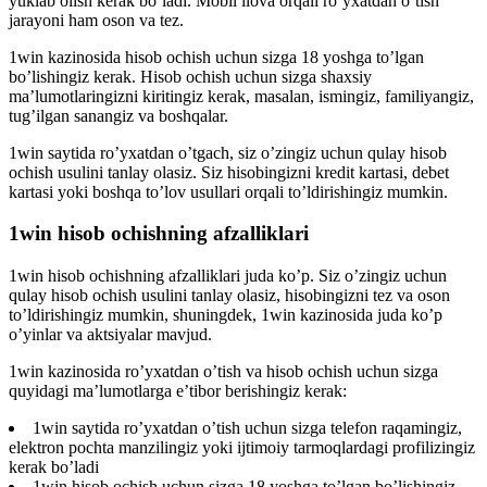
yuklab olish kerak bo’ladi. Mobil ilova orqali ro’yxatdan o’tish
jarayoni ham oson va tez.
1win kazinosida hisob ochish uchun sizga 18 yoshga to’lgan
bo’lishingiz kerak. Hisob ochish uchun sizga shaxsiy
ma’lumotlaringizni kiritingiz kerak, masalan, ismingiz, familiyangiz,
tug’ilgan sanangiz va boshqalar.
1win saytida ro’yxatdan o’tgach, siz o’zingiz uchun qulay hisob
ochish usulini tanlay olasiz. Siz hisobingizni kredit kartasi, debet
kartasi yoki boshqa to’lov usullari orqali to’ldirishingiz mumkin.
1win hisob ochishning afzalliklari
1win hisob ochishning afzalliklari juda ko’p. Siz o’zingiz uchun
qulay hisob ochish usulini tanlay olasiz, hisobingizni tez va oson
to’ldirishingiz mumkin, shuningdek, 1win kazinosida juda ko’p
o’yinlar va aktsiyalar mavjud.
1win kazinosida ro’yxatdan o’tish va hisob ochish uchun sizga
quyidagi ma’lumotlarga e’tibor berishingiz kerak:
1win saytida ro’yxatdan o’tish uchun sizga telefon raqamingiz,
elektron pochta manzilingiz yoki ijtimoiy tarmoqlardagi profilizingiz
kerak bo’ladi
1win hisob ochish uchun sizga 18 yoshga to’lgan bo’lishingiz