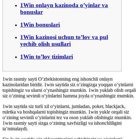
1Win onlayn kazinoda o’yinlar va
bonuslar
1Win bonuslari
1Win kazinosi uchun to’lov va pul
yechib olish usullari
1Win to’lov tizimlari
1win rasmiy sayti O‘zbekistonning eng ishonchli onlayn
kazinolaridan biridir. 1win saytida siz o‘zingizga yoqqan o‘yinlarni
topishingiz va ularni o‘ynashingiz mumkin. 1win yuklab olish orqali
siz o‘zining sevimli o‘yinlarini hamma joyda o‘ynashingiz mumkin.
1win saytida siz turli xil o‘yinlarni, jumladan, poker, blackjack,
ruletka va boshqalarni topishingiz mumkin. 1win yukle orqali siz
o‘zining sevimli o‘yinlarini tez va oson yuklab olishingiz mumkin.
1win rasmiy sayti sizga o‘zining xavfsizligi va ishonchliligini
ta’minalaydi.