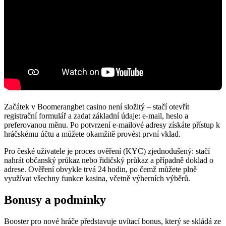
Začátek v Boomerangbet casino není složitý – stačí otevřít
registrační formulář a zadat základní údaje: e‑mail, heslo a
preferovanou měnu. Po potvrzení e‑mailové adresy získáte přístup k
hráčskému účtu a můžete okamžitě provést první vklad.
Pro české uživatele je proces ověření (KYC) zjednodušený: stačí
nahrát občanský průkaz nebo řidičský průkaz a případně doklad o
adrese. Ověření obvykle trvá 24 hodin, po čemž můžete plně
využívat všechny funkce kasina, včetně výherních výběrů.
Bonusy a podmínky
Booster pro nové hráče představuje uvítací bonus, který se skládá ze