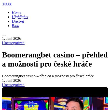
.NOX
Home
Highlights
Discord
Blog
Hauptmenü
1. Juni 2026
Uncategorized
Boomerangbet casino – přehled
a možnosti pro české hráče
Boomerangbet casino – přehled a možnosti pro české hráče
1. Juni 2026
Uncategorized