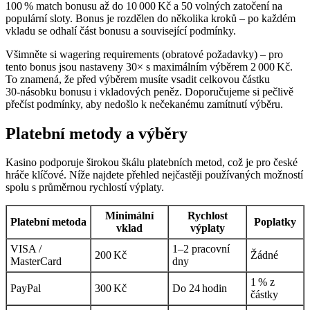
100 % match bonusu až do 10 000 Kč a 50 volných zatočení na
populární sloty. Bonus je rozdělen do několika kroků – po každém
vkladu se odhalí část bonusu a související podmínky.
Všimněte si wagering requirements (obratové požadavky) – pro
tento bonus jsou nastaveny 30× s maximálním výběrem 2 000 Kč.
To znamená, že před výběrem musíte vsadit celkovou částku
30‑násobku bonusu i vkladových peněz. Doporučujeme si pečlivě
přečíst podmínky, aby nedošlo k nečekanému zamítnutí výběru.
Platební metody a výběry
Kasino podporuje širokou škálu platebních metod, což je pro české
hráče klíčové. Níže najdete přehled nejčastěji používaných možností
spolu s průměrnou rychlostí výplaty.
Minimální
Rychlost
Platební metoda
Poplatky
vklad
výplaty
VISA /
1–2 pracovní
200 Kč
Žádné
MasterCard
dny
1 % z
PayPal
300 Kč
Do 24 hodin
částky