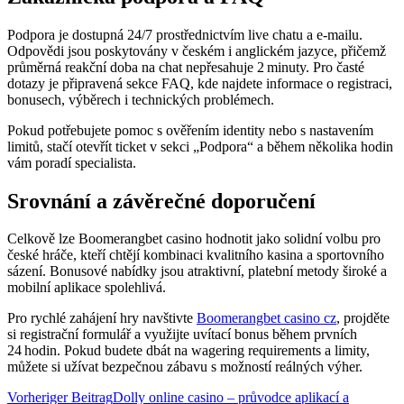
Podpora je dostupná 24/7 prostřednictvím live chatu a e‑mailu.
Odpovědi jsou poskytovány v českém i anglickém jazyce, přičemž
průměrná reakční doba na chat nepřesahuje 2 minuty. Pro časté
dotazy je připravená sekce FAQ, kde najdete informace o registraci,
bonusech, výběrech i technických problémech.
Pokud potřebujete pomoc s ověřením identity nebo s nastavením
limitů, stačí otevřít ticket v sekci „Podpora“ a během několika hodin
vám poradí specialista.
Srovnání a závěrečné doporučení
Celkově lze Boomerangbet casino hodnotit jako solidní volbu pro
české hráče, kteří chtějí kombinaci kvalitního kasina a sportovního
sázení. Bonusové nabídky jsou atraktivní, platební metody široké a
mobilní aplikace spolehlivá.
Pro rychlé zahájení hry navštivte
Boomerangbet casino cz
, projděte
si registrační formulář a využijte uvítací bonus během prvních
24 hodin. Pokud budete dbát na wagering requirements a limity,
můžete si užívat bezpečnou zábavu s možností reálných výher.
Vorheriger Beitrag
Dolly online casino – průvodce aplikací a