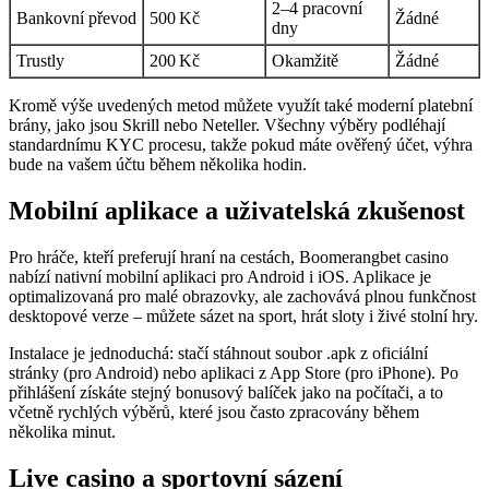
2–4 pracovní
Bankovní převod
500 Kč
Žádné
dny
Trustly
200 Kč
Okamžitě
Žádné
Kromě výše uvedených metod můžete využít také moderní platební
brány, jako jsou Skrill nebo Neteller. Všechny výběry podléhají
standardnímu KYC procesu, takže pokud máte ověřený účet, výhra
bude na vašem účtu během několika hodin.
Mobilní aplikace a uživatelská zkušenost
Pro hráče, kteří preferují hraní na cestách, Boomerangbet casino
nabízí nativní mobilní aplikaci pro Android i iOS. Aplikace je
optimalizovaná pro malé obrazovky, ale zachovává plnou funkčnost
desktopové verze – můžete sázet na sport, hrát sloty i živé stolní hry.
Instalace je jednoduchá: stačí stáhnout soubor .apk z oficiální
stránky (pro Android) nebo aplikaci z App Store (pro iPhone). Po
přihlášení získáte stejný bonusový balíček jako na počítači, a to
včetně rychlých výběrů, které jsou často zpracovány během
několika minut.
Live casino a sportovní sázení