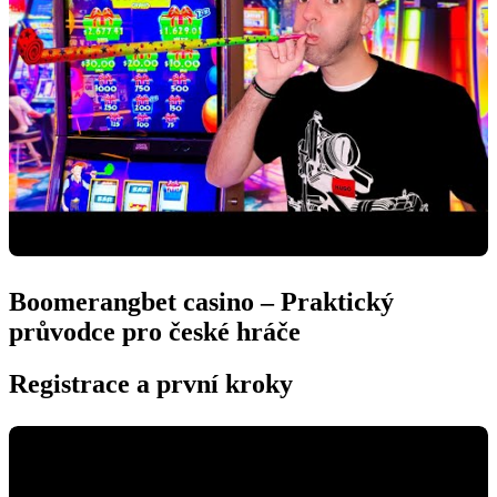
Boomerangbet casino – Praktický
průvodce pro české hráče
Registrace a první kroky