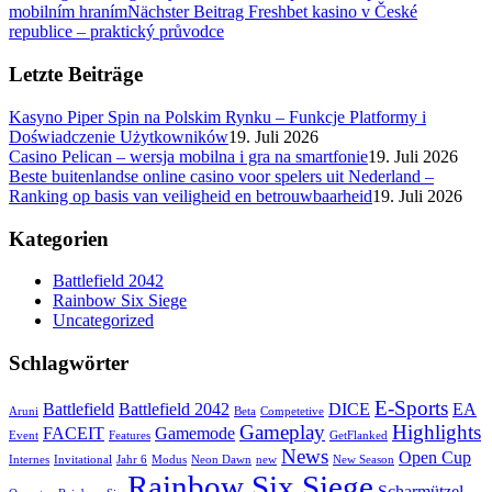
mobilním hraním
Nächster Beitrag
Freshbet kasino v České
republice – praktický průvodce
Letzte Beiträge
Kasyno Piper Spin na Polskim Rynku – Funkcje Platformy i
Doświadczenie Użytkowników
19. Juli 2026
Casino Pelican – wersja mobilna i gra na smartfonie
19. Juli 2026
Beste buitenlandse online casino voor spelers uit Nederland –
Ranking op basis van veiligheid en betrouwbaarheid
19. Juli 2026
Kategorien
Battlefield 2042
Rainbow Six Siege
Uncategorized
Schlagwörter
E-Sports
Battlefield
Battlefield 2042
DICE
EA
Aruni
Beta
Competetive
Gameplay
Highlights
FACEIT
Gamemode
Event
Features
GetFlanked
News
Open Cup
Internes
Invitational
Jahr 6
Modus
Neon Dawn
new
New Season
Rainbow Six Siege
Scharmützel