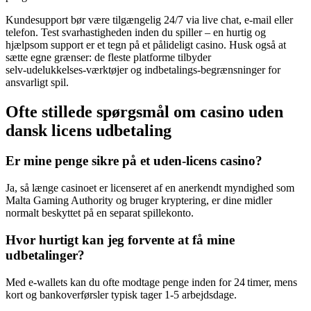
Kundesupport bør være tilgængelig 24/7 via live chat, e‑mail eller
telefon. Test svarhastigheden inden du spiller – en hurtig og
hjælpsom support er et tegn på et pålideligt casino. Husk også at
sætte egne grænser: de fleste platforme tilbyder
selv‑udelukkelses‑værktøjer og indbetalings‑begrænsninger for
ansvarligt spil.
Ofte stillede spørgsmål om casino uden
dansk licens udbetaling
Er mine penge sikre på et uden‑licens casino?
Ja, så længe casinoet er licenseret af en anerkendt myndighed som
Malta Gaming Authority og bruger kryptering, er dine midler
normalt beskyttet på en separat spillekonto.
Hvor hurtigt kan jeg forvente at få mine
udbetalinger?
Med e‑wallets kan du ofte modtage penge inden for 24 timer, mens
kort og bankoverførsler typisk tager 1‑5 arbejdsdage.