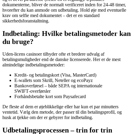
dokumenterne, bliver de normalt verificeret inden for 24‑48 timer,
hvorefter du kan anmode om udbetaling. Hold øje med eventuelle
krav om selfie med dokumentet – det er en standard
sikkerhedsforanstaltning.
Indbetaling: Hvilke betalingsmetoder kan
du bruge?
Uden‑licens casinoer tilbyder ofte et bredere udvalg af
betalingsmuligheder end de danske licenserede. Her er de mest
almindelige indbetalingsmetoder:
Kredit- og betalingskort (Visa, MasterCard)
E‑wallets som Skrill, Neteller og ecoPayz
Bankoverførsel – både SEPA og internationale
SWIFT‑overførsler
Forhåndsbetalte kort som Paysafecard
De fleste af dem er øjeblikkelige eller har kun et par minutters
ventetid. Vælg den metode, der passer til din betalingsprofil, og
husk at tjekke om der er gebyrer for indbetaling.
Udbetalingsprocessen – trin for trin