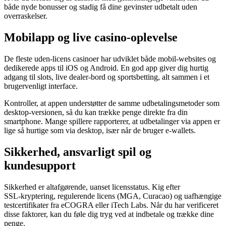
både nyde bonusser og stadig få dine gevinster udbetalt uden
overraskelser.
Mobilapp og live casino‑oplevelse
De fleste uden‑licens casinoer har udviklet både mobil‑websites og
dedikerede apps til iOS og Android. En god app giver dig hurtig
adgang til slots, live dealer‑bord og sportsbetting, alt sammen i et
brugervenligt interface.
Kontroller, at appen understøtter de samme udbetalingsmetoder som
desktop‑versionen, så du kan trække penge direkte fra din
smartphone. Mange spillere rapporterer, at udbetalinger via appen er
lige så hurtige som via desktop, især når de bruger e‑wallets.
Sikkerhed, ansvarligt spil og
kundesupport
Sikkerhed er altafgørende, uanset licensstatus. Kig efter
SSL‑kryptering, regulerende licens (MGA, Curacao) og uafhængige
testcertifikater fra eCOGRA eller iTech Labs. Når du har verificeret
disse faktorer, kan du føle dig tryg ved at indbetale og trække dine
penge.