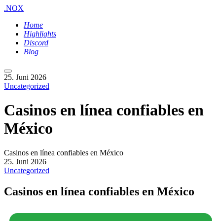
.NOX
Home
Highlights
Discord
Blog
Hauptmenü
25. Juni 2026
Uncategorized
Casinos en línea confiables en
México
Casinos en línea confiables en México
25. Juni 2026
Uncategorized
Casinos en línea confiables en México