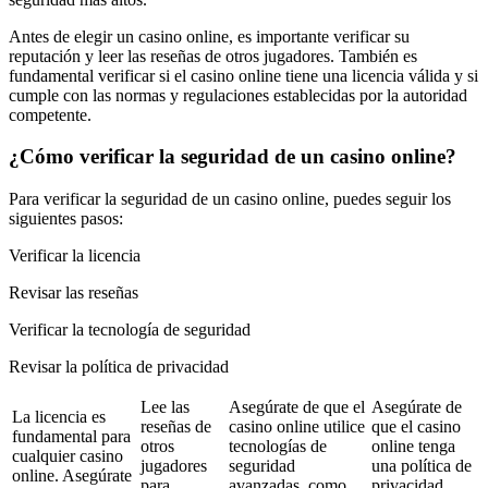
Antes de elegir un casino online, es importante verificar su
reputación y leer las reseñas de otros jugadores. También es
fundamental verificar si el casino online tiene una licencia válida y si
cumple con las normas y regulaciones establecidas por la autoridad
competente.
¿Cómo verificar la seguridad de un casino online?
Para verificar la seguridad de un casino online, puedes seguir los
siguientes pasos:
Verificar la licencia
Revisar las reseñas
Verificar la tecnología de seguridad
Revisar la política de privacidad
Lee las
Asegúrate de que el
Asegúrate de
La licencia es
reseñas de
casino online utilice
que el casino
fundamental para
otros
tecnologías de
online tenga
cualquier casino
jugadores
seguridad
una política de
online. Asegúrate
para
avanzadas, como
privacidad