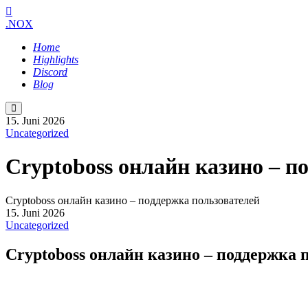
.NOX
Home
Highlights
Discord
Blog
Hauptmenü
15. Juni 2026
Uncategorized
Cryptoboss онлайн казино – п
Cryptoboss онлайн казино – поддержка пользователей
15. Juni 2026
Uncategorized
Cryptoboss онлайн казино – поддержка 