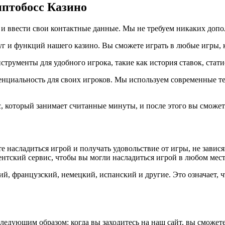
иптобосс Казино
, и ввести свои контактные данные. Мы не требуем никаких допо
уг и функций нашего казино. Вы сможете играть в любые игры, 
рументы для удобного игрока, такие как история ставок, стати
енциальность для своих игроков. Мы используем современные 
с, который занимает считанные минуты, и после этого вы сможе
е насладиться игрой и получать удовольствие от игры, не завис
нтский сервис, чтобы вы могли насладиться игрой в любом мест
й, французский, немецкий, испанский и другие. Это означает, ч
ледующим образом: когда вы заходитесь на наш сайт, вы сможет