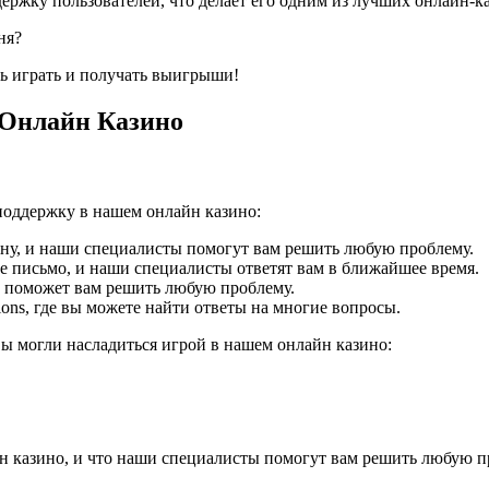
ержку пользователей, что делает его одним из лучших онлайн-к
ня?
ть играть и получать выигрыши!
 Онлайн Казино
поддержку в нашем онлайн казино:
ону, и наши специалисты помогут вам решить любую проблему.
е письмо, и наши специалисты ответят вам в ближайшее время.
й поможет вам решить любую проблему.
ions, где вы можете найти ответы на многие вопросы.
вы могли насладиться игрой в нашем онлайн казино:
йн казино, и что наши специалисты помогут вам решить любую п