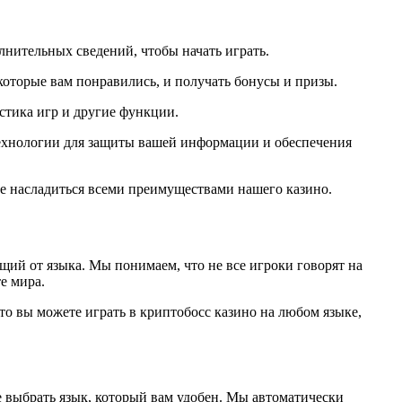
лнительных сведений, чтобы начать играть.
которые вам понравились, и получать бонусы и призы.
стика игр и другие функции.
технологии для защиты вашей информации и обеспечения
те насладиться всеми преимуществами нашего казино.
ящий от языка. Мы понимаем, что не все игроки говорят на
е мира.
то вы можете играть в криптобосс казино на любом языке,
е выбрать язык, который вам удобен. Мы автоматически