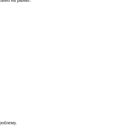
азино на рынке.
роблему.