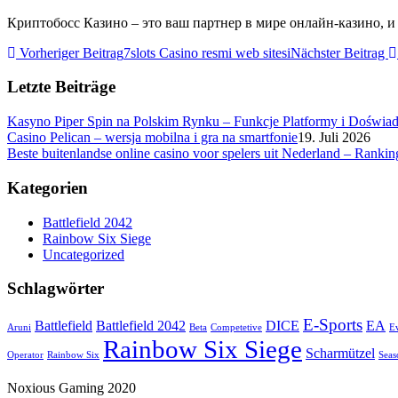
Криптобосс Казино – это ваш партнер в мире онлайн-казино, и
Vorheriger Beitrag
7slots Casino resmi web sitesi
Nächster Beitrag
Letzte Beiträge
Kasyno Piper Spin na Polskim Rynku – Funkcje Platformy i Doświ
Casino Pelican – wersja mobilna i gra na smartfonie
19. Juli 2026
Beste buitenlandse online casino voor spelers uit Nederland – Rankin
Kategorien
Battlefield 2042
Rainbow Six Siege
Uncategorized
Schlagwörter
E-Sports
Battlefield
Battlefield 2042
DICE
EA
Aruni
Beta
Competetive
E
Rainbow Six Siege
Scharmützel
Operator
Rainbow Six
Seas
Noxious Gaming 2020