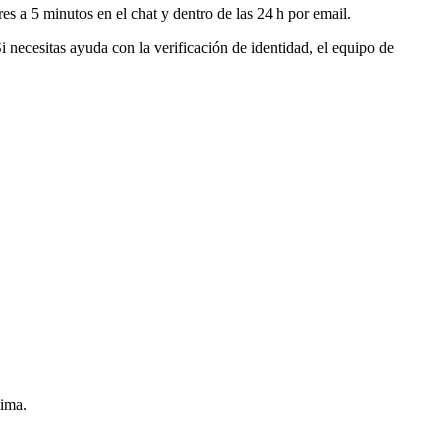
res a 5 minutos en el chat y dentro de las 24 h por email.
 necesitas ayuda con la verificación de identidad, el equipo de
xima.