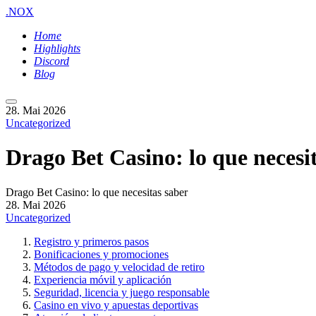
.NOX
Home
Highlights
Discord
Blog
Hauptmenü
28. Mai 2026
Uncategorized
Drago Bet Casino: lo que necesi
Drago Bet Casino: lo que necesitas saber
28. Mai 2026
Uncategorized
Registro y primeros pasos
Bonificaciones y promociones
Métodos de pago y velocidad de retiro
Experiencia móvil y aplicación
Seguridad, licencia y juego responsable
Casino en vivo y apuestas deportivas