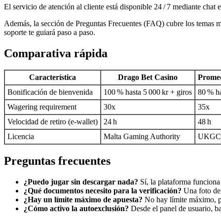
El servicio de atención al cliente está disponible 24 / 7 mediante chat 
Además, la sección de Preguntas Frecuentes (FAQ) cubre los temas más h
soporte te guiará paso a paso.
Comparativa rápida
Característica
Drago Bet Casino
Promed
Bonificación de bienvenida
100 % hasta 5 000 kr + giros
80 % ha
Wagering requirement
30x
35x
Velocidad de retiro (e-wallet)
24 h
48 h
Licencia
Malta Gaming Authority
UKGC 
Preguntas frecuentes
¿Puedo jugar sin descargar nada?
Sí, la plataforma funciona
¿Qué documentos necesito para la verificación?
Una foto del
¿Hay un límite máximo de apuesta?
No hay límite máximo, pe
¿Cómo activo la autoexclusión?
Desde el panel de usuario, b