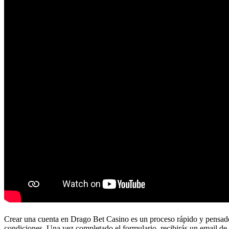
Crear una cuenta en Drago Bet Casino es un proceso rápido y pensado 
condiciones. Una vez completado el formulario, recibirás un email de v