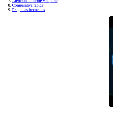
Atención al cliente y soporte
Comparativa rápida
Preguntas frecuentes