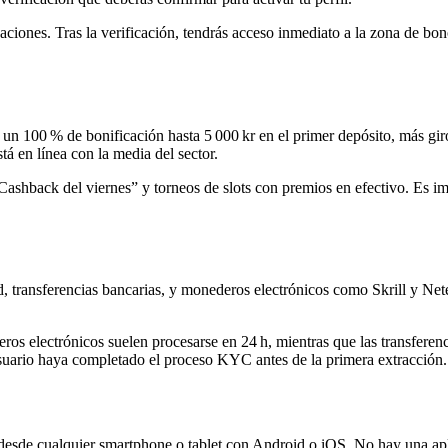
caciones. Tras la verificación, tendrás acceso inmediato a la zona de b
 un 100 % de bonificación hasta 5 000 kr en el primer depósito, más gir
tá en línea con la media del sector.
back del viernes” y torneos de slots con premios en efectivo. Es imp
, transferencias bancarias, y monederos electrónicos como Skrill y Netel
eros electrónicos suelen procesarse en 24 h, mientras que las transferen
usuario haya completado el proceso KYC antes de la primera extracción.
r desde cualquier smartphone o tablet con Android o iOS. No hay una ap