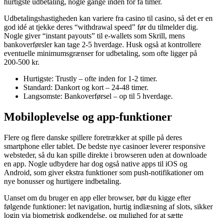
hurtigste udbetaling, nogle gange inden for få timer.
Udbetalingshastigheden kan variere fra casino til casino, så det er en
god idé at tjekke deres “withdrawal speed” før du tilmelder dig.
Nogle giver “instant payouts” til e‑wallets som Skrill, mens
bankoverførsler kan tage 2‑5 hverdage. Husk også at kontrollere
eventuelle minimumsgrænser for udbetaling, som ofte ligger på
200‑500 kr.
Hurtigste: Trustly – ofte inden for 1‑2 timer.
Standard: Dankort og kort – 24‑48 timer.
Langsomste: Bankoverførsel – op til 5 hverdage.
Mobiloplevelse og app‑funktioner
Flere og flere danske spillere foretrækker at spille på deres
smartphone eller tablet. De bedste nye casinoer leverer responsive
websteder, så du kan spille direkte i browseren uden at downloade
en app. Nogle udbydere har dog også native apps til iOS og
Android, som giver ekstra funktioner som push‑notifikationer om
nye bonusser og hurtigere indbetaling.
Uanset om du bruger en app eller browser, bør du kigge efter
følgende funktioner: let navigation, hurtig indlæsning af slots, sikker
login via biometrisk godkendelse, og mulighed for at sætte