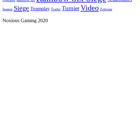
Operator
Rainbow Six
Video
Siege
Turnier
Teamplay
Season
Trailer
Zeitreise
Noxious Gaming 2020