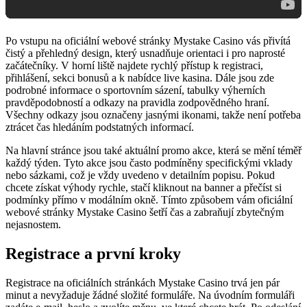
Po vstupu na oficiální webové stránky Mystake Casino vás přivítá
čistý a přehledný design, který usnadňuje orientaci i pro naprosté
začátečníky. V horní liště najdete rychlý přístup k registraci,
přihlášení, sekci bonusů a k nabídce live kasina. Dále jsou zde
podrobné informace o sportovním sázení, tabulky výherních
pravděpodobností a odkazy na pravidla zodpovědného hraní.
Všechny odkazy jsou označeny jasnými ikonami, takže není potřeba
ztrácet čas hledáním podstatných informací.
Na hlavní stránce jsou také aktuální promo akce, která se mění téměř
každý týden. Tyto akce jsou často podmíněny specifickými vklady
nebo sázkami, což je vždy uvedeno v detailním popisu. Pokud
chcete získat výhody rychle, stačí kliknout na banner a přečíst si
podmínky přímo v modálním okně. Tímto způsobem vám oficiální
webové stránky Mystake Casino šetří čas a zabraňují zbytečným
nejasnostem.
Registrace a první kroky
Registrace na oficiálních stránkách Mystake Casino trvá jen pár
minut a nevyžaduje žádné složité formuláře. Na úvodním formuláři