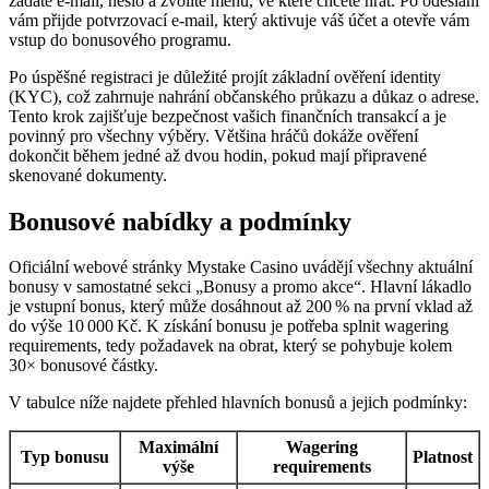
zadáte e‑mail, heslo a zvolíte měnu, ve které chcete hrát. Po odeslání
vám přijde potvrzovací e‑mail, který aktivuje váš účet a otevře vám
vstup do bonusového programu.
Po úspěšné registraci je důležité projít základní ověření identity
(KYC), což zahrnuje nahrání občanského průkazu a důkaz o adrese.
Tento krok zajišťuje bezpečnost vašich finančních transakcí a je
povinný pro všechny výběry. Většina hráčů dokáže ověření
dokončit během jedné až dvou hodin, pokud mají připravené
skenované dokumenty.
Bonusové nabídky a podmínky
Oficiální webové stránky Mystake Casino uvádějí všechny aktuální
bonusy v samostatné sekci „Bonusy a promo akce“. Hlavní lákadlo
je vstupní bonus, který může dosáhnout až 200 % na první vklad až
do výše 10 000 Kč. K získání bonusu je potřeba splnit wagering
requirements, tedy požadavek na obrat, který se pohybuje kolem
30× bonusové částky.
V tabulce níže najdete přehled hlavních bonusů a jejich podmínky:
Maximální
Wagering
Typ bonusu
Platnost
výše
requirements