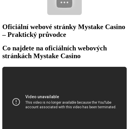
Oficiální webové stránky Mystake Casino
– Praktický průvodce
Co najdete na oficiálních webových
stránkách Mystake Casino