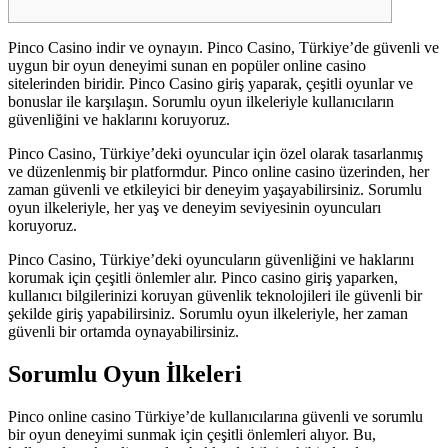
Pinco Casino indir ve oynayın. Pinco Casino, Türkiye’de güvenli ve
uygun bir oyun deneyimi sunan en popüler online casino
sitelerinden biridir. Pinco Casino giriş yaparak, çeşitli oyunlar ve
bonuslar ile karşılaşın. Sorumlu oyun ilkeleriyle kullanıcıların
güvenliğini ve haklarını koruyoruz.
Pinco Casino, Türkiye’deki oyuncular için özel olarak tasarlanmış
ve düzenlenmiş bir platformdur. Pinco online casino üzerinden, her
zaman güvenli ve etkileyici bir deneyim yaşayabilirsiniz. Sorumlu
oyun ilkeleriyle, her yaş ve deneyim seviyesinin oyuncuları
koruyoruz.
Pinco Casino, Türkiye’deki oyuncuların güvenliğini ve haklarını
korumak için çeşitli önlemler alır. Pinco casino giriş yaparken,
kullanıcı bilgilerinizi koruyan güvenlik teknolojileri ile güvenli bir
şekilde giriş yapabilirsiniz. Sorumlu oyun ilkeleriyle, her zaman
güvenli bir ortamda oynayabilirsiniz.
Sorumlu Oyun İlkeleri
Pinco online casino Türkiye’de kullanıcılarına güvenli ve sorumlu
bir oyun deneyimi sunmak için çeşitli önlemleri alıyor. Bu,