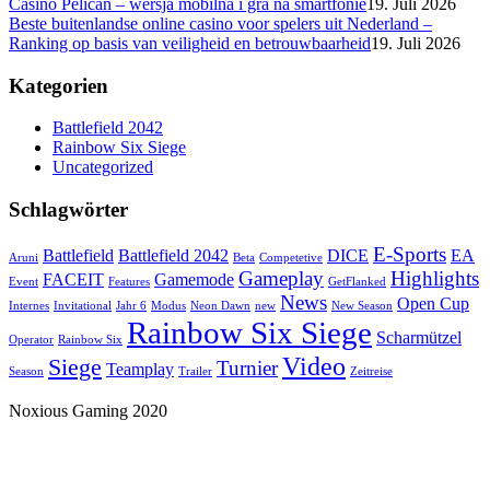
Casino Pelican – wersja mobilna i gra na smartfonie
19. Juli 2026
Beste buitenlandse online casino voor spelers uit Nederland –
Ranking op basis van veiligheid en betrouwbaarheid
19. Juli 2026
Kategorien
Battlefield 2042
Rainbow Six Siege
Uncategorized
Schlagwörter
E-Sports
Battlefield
Battlefield 2042
DICE
EA
Aruni
Beta
Competetive
Gameplay
Highlights
FACEIT
Gamemode
Event
Features
GetFlanked
News
Open Cup
Internes
Invitational
Jahr 6
Modus
Neon Dawn
new
New Season
Rainbow Six Siege
Scharmützel
Operator
Rainbow Six
Video
Siege
Turnier
Teamplay
Season
Trailer
Zeitreise
Noxious Gaming 2020