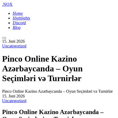
.NOX
Home
Highlights
Discord
Blog
Hauptmenü
15. Juni 2026
Uncategorized
Pinco Online Kazino
Azərbaycanda – Oyun
Seçimləri və Turnirlər
Pinco Online Kazino Azərbaycanda – Oyun Seçimləri və Turnirlər
15. Juni 2026
Uncategorized
Pinco Online Kazino Azərbaycanda –