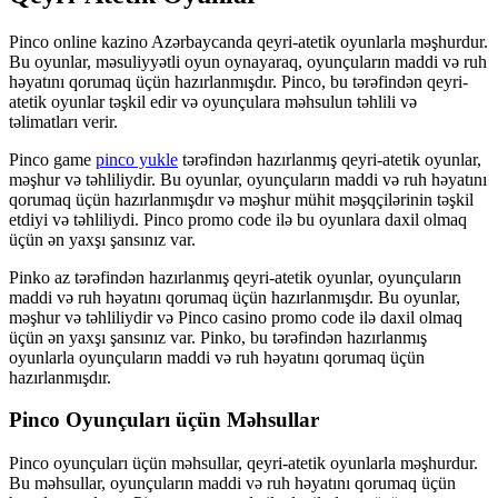
Pinco online kazino Azərbaycanda qeyri-atetik oyunlarla məşhurdur.
Bu oyunlar, məsuliyyətli oyun oynayaraq, oyunçuların maddi və ruh
həyatını qorumaq üçün hazırlanmışdır. Pinco, bu tərəfindən qeyri-
atetik oyunlar təşkil edir və oyunçulara məhsulun təhlili və
təlimatları verir.
Pinco game
pinco yukle
tərəfindən hazırlanmış qeyri-atetik oyunlar,
məşhur və təhliliydir. Bu oyunlar, oyunçuların maddi və ruh həyatını
qorumaq üçün hazırlanmışdır və məşhur mühit məşqçilərinin təşkil
etdiyi və təhliliydi. Pinco promo code ilə bu oyunlara daxil olmaq
üçün ən yaxşı şansınız var.
Pinko az tərəfindən hazırlanmış qeyri-atetik oyunlar, oyunçuların
maddi və ruh həyatını qorumaq üçün hazırlanmışdır. Bu oyunlar,
məşhur və təhliliydir və Pinco casino promo code ilə daxil olmaq
üçün ən yaxşı şansınız var. Pinko, bu tərəfindən hazırlanmış
oyunlarla oyunçuların maddi və ruh həyatını qorumaq üçün
hazırlanmışdır.
Pinco Oyunçuları üçün Məhsullar
Pinco oyunçuları üçün məhsullar, qeyri-atetik oyunlarla məşhurdur.
Bu məhsullar, oyunçuların maddi və ruh həyatını qorumaq üçün