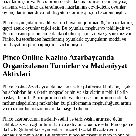
hazırlanmışdır və Pinco promo code ilə daxil olmaq üçün ən yaxşı
şansınız var. Pinko az tərəfindən hazırlanmış qeyri-atetik oyunlar,
oyunçuların maddi və ruh həyatını qorumaq üçün hazırlanmışdır.
Pinco, oyunçuların maddi və ruh həyatını qorumaq üçün hazırlanmış
qeyri-atetik oyunlar təşkil edir. Bu oyunlar, məşhur və təhliliydir və
Pinco casino promo code ilə daxil olmaq üçün ən yaxşı şansınız var.
Pinko, bu tərəfindən hazırlanmış oyunlarla oyunçuların maddi və
ruh həyatını qorumaq üçün hazırlanmışdır.
Pinco Online Kazino Azərbaycanda
Organizələnən Turnirlər və Mədəniyyət
Aktivləri
Pinco casino Azərbaycanda mənəmsiz bir platforma kimi qarşılaşıb,
bu səbəbdən bu sirketin məqsədlərinin və aktivlərinin təhlili ilə ilə
başlaya bilərik. Pinco promo code və pinco casino promo code ilə
məlumatlaşdırılmış məktublar, bu platformanın məşhurluğunu artırır
və məzmunluq məzmunları ilə məşğul olunur.
Pinco azərbaycanın mədəniyyətini və tərbiyəsini artırmaq üçün
təhlükəsiz və məşhur turnirləri və aktivləri organize edir. Pinco game
ilə ilə bağlı turnirlər, oyunçuların mənzili və təhlükəsiz oyun
oynayışını təmin edir. Bu turnirlər, pinco az məşhurluq və tələbələr