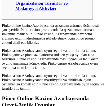
Organizələnən Turnirlər və
Mədəniyyət Aktivləri
Pinko online kazino Azərbaycanda qazancını artırmaq üçün ideal
şans yeridir. Pinko casino promo code ilə qazancınızın artması
imkanına malik olun. Pinko casino, Azərbaycanda qazancını
artırmaq üçün məhsulunuzda istifadə etmək üçün pinco promo
codeni daxil edə bilərsiz.
Pinko casino Azərbaycanda oyun seçimi və turnirləri ilə tanınır.
Pinko game və pinco az platformasında ən yaxşı oyunları tapa
bilərsiniz. Pinko casino Azərbaycanda məsuliyyətli və təhlükəsiz
oyun oynamanıza kömək edir. Pinko casino Azərbaycanda oyun
seçimi və turnirləri ilə tanınır.
Pinko casino Azərbaycanda oyun seçimi və turnirləri ilə tanınır.
Pinko casino Azərbaycanda məsuliyyətli və təhlükəsiz oyun
oynamanıza kömək edir. Pinko casino Azərbaycanda oyun seçimi və
turnirləri ilə tanınır.
Pinco Online Kazino Azərbaycanda
Qeyri-Atetik Oyunlar