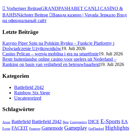
Vorheriger Beitrag
GRANDPASHABET CANLI CASİNO &
BAHİS
Nächster Beitrag
Вавада казино | Vavada Зеркало Вход
на официальный сайт
Letzte Beiträge
Kasyno Piper Spin na Polskim Rynku – Funkcje Platformy i
Doświadczenie Użytkowników
19. Juli 2026
Casino Pelican – wersja mobilna i gra na smartfonie
19. Juli 2026
Beste buitenlandse online casino voor spelers uit Nederland –
Ranking op basis van veiligheid en betrouwbaarheid
19. Juli 2026
Kategorien
Battlefield 2042
Rainbow Six Siege
Uncategorized
Schlagwörter
E-Sports
Battlefield
Battlefield 2042
DICE
EA
Aruni
Beta
Competetive
Gameplay
Highlights
FACEIT
Gamemode
Event
Features
GetFlanked