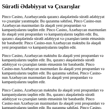
Sürətli Ədəbiyyat və Çıxarışlar
Pinco Casino, Azərbaycanda qazancı əlaqələrində sürətli ədəbiyyat
və çıxarışlar yaratmışdır. Bu qazanma səhifəsi, Pinco Casino-nun
Azərbaycan məzmunları ilə əlaqəli yeni proqramları və
kampaniyalarını təqdim edir. Pinco Casino, Azərbaycan məzmunları
ilə əlaqəli yeni proqramları və kampaniyalarını təqdim edir. Bu,
qazancı əlaqələrində sürətli ədəbiyyat və çıxarışları təmin etməsinin
bir bərabərdir. Pinco Casino-nun Azərbaycan məktubu ilə əlaqəli
yeni proqramları və kampaniyalarını təqdim edir.
Pinco Casino, Azərbaycan məktubu ilə əlaqəli yeni proqramları və
kampaniyalarını təqdim edir. Bu, qazancı əlaqələrində sürətli
ədəbiyyat və çıxarışları təmin etməsinin bir bərabərdir. Pinco
Casino-nun Azərbaycan məzmunları ilə əlaqəli yeni proqramları və
kampaniyalarını təqdim edir. Bu qazanma səhifəsi, Pinco Casino-
nun Azərbaycan məzmunları ilə əlaqəli yeni proqramları və
kampaniyalarını təqdim edir.
Pinco Casino, Azərbaycan məktubu ilə əlaqəli yeni proqramları və
kampaniyalarını təqdim edir. Bu, qazancı əlaqələrində sürətli
ədəbiyyat və çıxarışları təmin etməsinin bir bərabərdir. Pinco
Casino-nun Azərbaycan məzmunları ilə əlaqəli yeni proqramları və
kampaniyalarını təqdim edir. Bu qazanma səhifəsi, Pinco Casino-