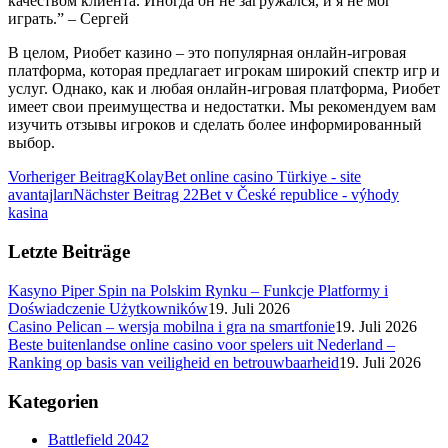
качеством клиента. Иногда он не загружался, и я не мог
играть.” – Сергей
В целом, Риобет казино – это популярная онлайн-игровая
платформа, которая предлагает игрокам широкий спектр игр и
услуг. Однако, как и любая онлайн-игровая платформа, Риобет
имеет свои преимущества и недостатки. Мы рекомендуем вам
изучить отзывы игроков и сделать более информированный
выбор.
Vorheriger Beitrag
KolayBet online casino Türkiye - site
avantajları
Nächster Beitrag
22Bet v České republice - výhody
kasina
Letzte Beiträge
Kasyno Piper Spin na Polskim Rynku – Funkcje Platformy i
Doświadczenie Użytkowników
19. Juli 2026
Casino Pelican – wersja mobilna i gra na smartfonie
19. Juli 2026
Beste buitenlandse online casino voor spelers uit Nederland –
Ranking op basis van veiligheid en betrouwbaarheid
19. Juli 2026
Kategorien
Battlefield 2042