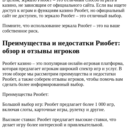
казино, не зависящим от официального сайта. Если вы ищете
доступ к играм и функциям казино Риобет, но официальный
сайт не доступен, то зеркало Риобет – это отличный выбор.
Помните, что использование зеркала Риобет – это на ваше
собственное риск.
Преимущества и недостатки Риобет:
обзор и отзывы игроков
Риобет казино – это популярная онлайн-игровая платформа,
которая предлагает игрокам широкий спектр игр и услуг. В
этом обзоре мы рассмотрим преимущества и недостатки
Риобет, а также соберем отзывы игроков, чтобы помочь вам
сделать более информированный выбор.
Преимущества Риобет:
Большой выбор игр: Риобет предлагает более 1 000 игр,
включая слоты, карточные игры, рулетку и другие.
Высокие ставки: Риобет предлагает высокие ставки, что
делает игру более интересной и привлекательной.