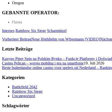
Oregon
GEBANNTE OPERATOR:
Flores
Internes
Rainbow Six Siege
Scharmützel
Vorheriger Beitrag
Neue Highlights von Wfreemann [VIDEO]
Nächst
Letzte Beiträge
Kasyno Piper Spin na Polskim Rynku – Funkcje Platformy i Doświ
Casino Pelican – wersja mobilna i gra na smartfonie
19. Juli 2026
Beste buitenlandse online casino voor spelers uit Nederland – Rankin
Kategorien
Battlefield 2042
Rainbow Six Siege
Uncategorized
Schlagwörter