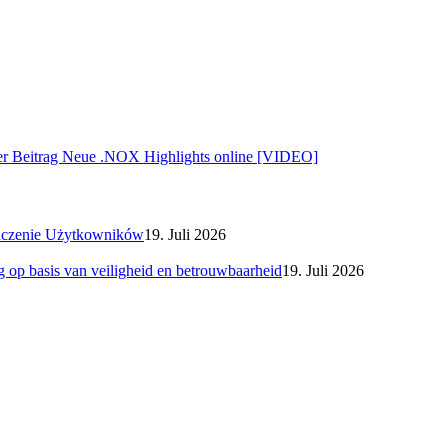
er Beitrag
Neue .NOX Highlights online [VIDEO]
adczenie Użytkowników
19. Juli 2026
g op basis van veiligheid en betrouwbaarheid
19. Juli 2026