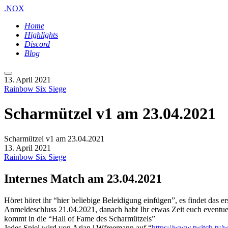
.NOX
Home
Highlights
Discord
Blog
Hauptmenü
13. April 2021
Rainbow Six Siege
Scharmützel v1 am 23.04.2021
Scharmützel v1 am 23.04.2021
13. April 2021
Rainbow Six Siege
Internes Match am 23.04.2021
Höret höret ihr “hier beliebige Beleidigung einfügen”, es findet das 
Anmeldeschluss 21.04.2021, danach habt Ihr etwas Zeit euch eventue
kommt in die “Hall of Fame des Scharmützels”
Jedes Spiel wird von Arian | Wfreemann auf “
https://www.twitch.tv/